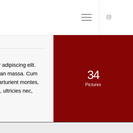
adipiscing elit.
34
nean massa. Cum
arturient montes,
Pictures
 ultricies nec,